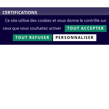
CERTIFICATIONS
En savoir +
Ce site utilise des cookies et vous donne le contrôle sur
ISO 9001
ISO 14001
ISO 45001
ceux que vous souhaitez activer
TOUT ACCEPTER
TOUT REFUSER
PERSONNALISER
SIÈGE SOCIAL ET SITE PRINCIPAL
EN FRANCE
29 rue des Champs -Z.A. La Ribotière
85170 Le Poiré-sur-Vie, France
Contact
+33 (0)2 51 45 91 00
En savoir +
SERTA BULGARIA
SERTA AMERICA INC.
SERTA CHINA